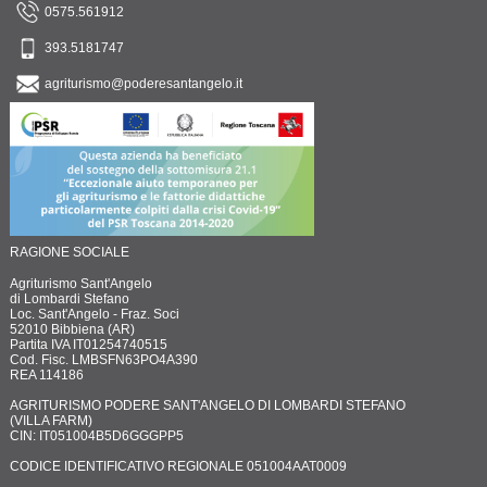
0575.561912
393.5181747
agriturismo@poderesantangelo.it
RAGIONE SOCIALE
Agriturismo Sant'Angelo
di Lombardi Stefano
Loc. Sant'Angelo - Fraz. Soci
52010 Bibbiena (AR)
Partita IVA IT01254740515
Cod. Fisc. LMBSFN63PO4A390
REA 114186
AGRITURISMO PODERE SANT'ANGELO DI LOMBARDI STEFANO
(VILLA FARM)
CIN: IT051004B5D6GGGPP5
CODICE IDENTIFICATIVO REGIONALE 051004AAT0009