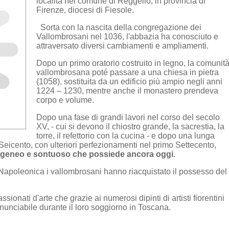
località nel comune di Reggello, in provincia di
Firenze, diocesi di Fiesole.
Sorta con la nascita della congregazione dei
Vallombrosani nel 1036, l'abbazia ha conosciuto e
attraversato diversi cambiamenti e ampliamenti.
Dopo un primo oratorio costruito in legno, la comunit
vallombrosana poté passare a una chiesa in pietra
(1058), sostituita da un edificio più ampio negli anni
1224 – 1230, mentre anche il monastero prendeva
corpo e volume.
Dopo una fase di grandi lavori nel corso del secolo
XV, - cui si devono il chiostro grande, la sacrestia, la
torre, il refettorio con la cucina - e dopo una lunga
l Seicento, con ulteriori perfezionamenti nel primo Settecento,
geneo e sontuoso che possiede ancora oggi
.
apoleonica i vallombrosani hanno riacquistato il possesso del
ssionati d'arte che grazie ai numerosi dipinti di artisti fiorentini
nunciabile durante il loro soggiorno in Toscana.