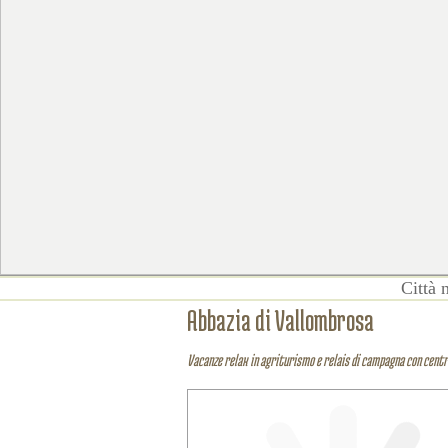
Città n
Abbazia di Vallombrosa
Vacanze relax in agriturismo e relais di campagna con centr