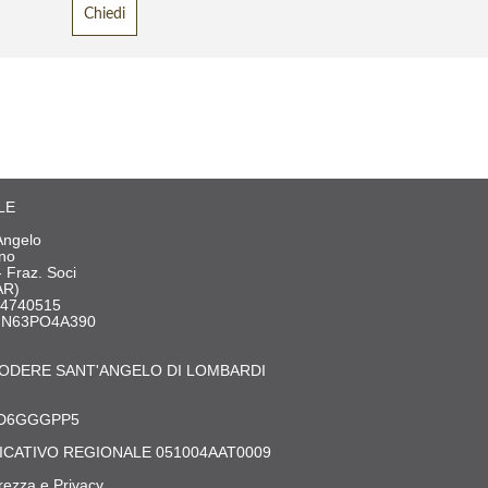
LE
Angelo
ano
- Fraz. Soci
AR)
254740515
SFN63PO4A390
ODERE SANT'ANGELO DI LOMBARDI
5D6GGGPP5
ICATIVO REGIONALE 051004AAT0009
rezza e Privacy