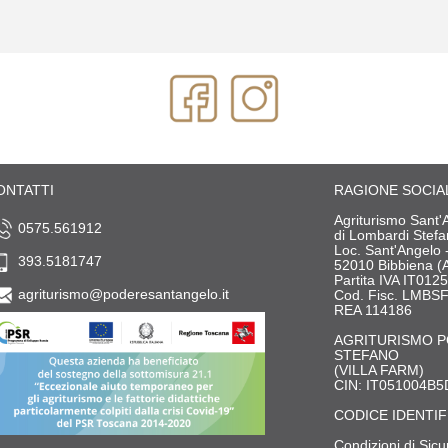
ONTATTI
RAGIONE SOCIA
Agriturismo Sant'
0575.561912
di Lombardi Stef
Loc. Sant'Angelo 
393.5181747
52010 Bibbiena (
Partita IVA IT01
agriturismo@poderesantangelo.it
Cod. Fisc. LMB
REA 114186
AGRITURISMO P
STEFANO
(VILLA FARM)
CIN: IT051004B
CODICE IDENTIF
Condizioni di Sicu